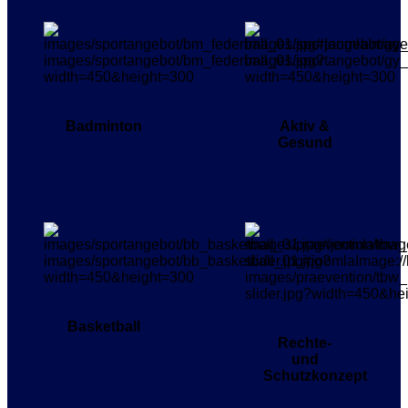
Badminton
Aktiv &
Gesund
Basketball
Rechte-
und
Schutzkonzept