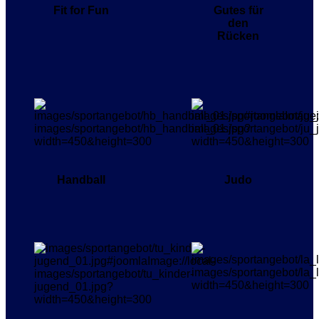
Fit for Fun
Gutes für
den
Rücken
Handball
Judo