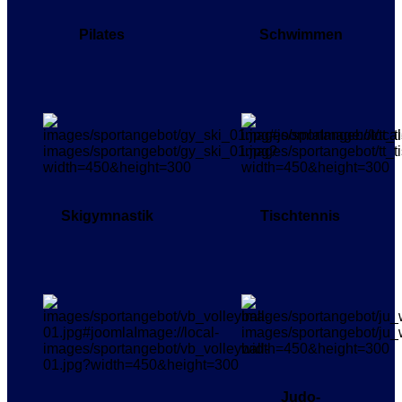
Pilates
Schwimmen
Skigymnastik
Tischtennis
Judo-