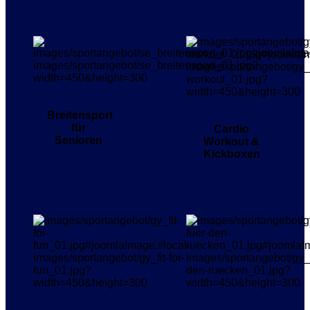
Breitensport
für
Cardio
Senioren
Workout &
Kickboxen