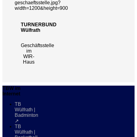
TURNERBUND
Wülfrath
Geschäftsstelle
im
WIR-
Haus
TBW im
Internet
TB
Wülfrath |
Badminton
↗
TB
Wülfrath |