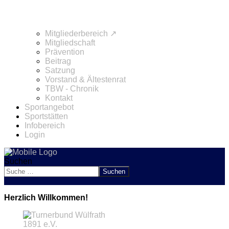
Mitgliederbereich ↗
Mitgliedschaft
Prävention
Beitrag
Satzung
Vorstand & Ältestenrat
TBW - Chronik
Kontakt
Sportangebot
Sportstätten
Infobereich
Login
Suchen
Suchen
Herzlich Willkommen!