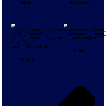
Volleyball
Wurfzwerge
Zumba
Yoga Fit