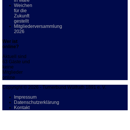
in Ware
Weichen
für die
Zukunft
gestellt
Mitgliederversammlung
2026
Wer ist
online?
Aktuell sind
63 Gäste und
keine
Mitglieder
online
Copyright © 2026 - Turnerbund Wülfrath 1891 e. V.
Impressum
Datenschutzerklärung
Kontakt