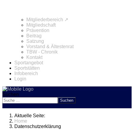
Mitgliederbereich ↗
Mitgliedschaft
Prävention
Beitrag
Satzung
Vorstand & Ältestenrat
TBW - Chronik
Kontakt
Sportangebot
Sportstätten
Infobereich
Login
Suchen
Suchen
Aktuelle Seite:
Home
Datenschutzerklärung