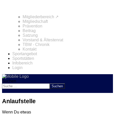
Mitgliederbereich ↗
Mitgliedschaft
Prävention
Beitrag
Satzung
Vorstand & Ältestenrat
TBW - Chronik
Kontakt
Sportangebot
Sportstätten
Infobereich
Login
Suchen
Suchen
Anlaufstelle
Wenn Du etwas