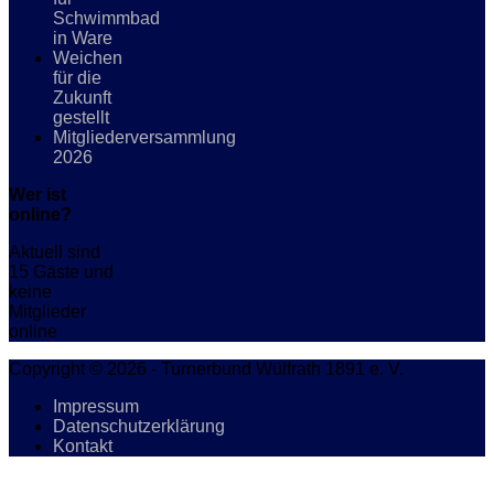
Schwimmbad
in Ware
Weichen
für die
Zukunft
gestellt
Mitgliederversammlung
2026
Wer ist
online?
Aktuell sind
15 Gäste und
keine
Mitglieder
online
Copyright © 2026 - Turnerbund Wülfrath 1891 e. V.
Impressum
Datenschutzerklärung
Kontakt