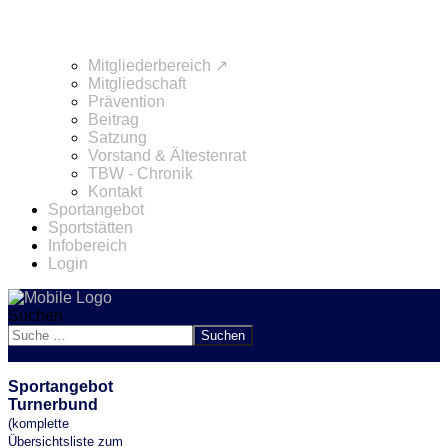
Mitgliederbereich ↗
Mitgliedschaft
Prävention
Beitrag
Satzung
Vorstand & Ältestenrat
TBW - Chronik
Kontakt
Sportangebot
Sportstätten
Infobereich
Login
Suchen
Suchen
Sportangebot
Turnerbund
(komplette
Übersichtsliste zum