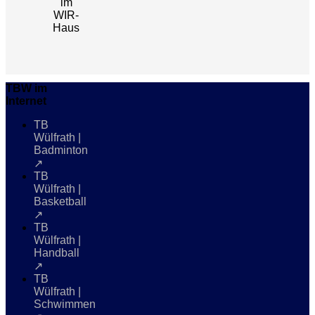
im
WIR-
Haus
TBW im
Internet
TB
Wülfrath |
Badminton
↗
TB
Wülfrath |
Basketball
↗
TB
Wülfrath |
Handball
↗
TB
Wülfrath |
Schwimmen