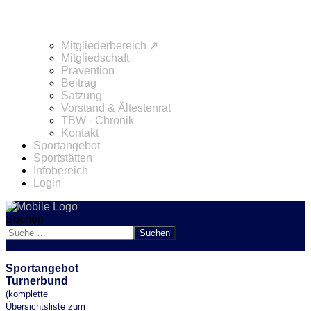
Mitgliederbereich ↗
Mitgliedschaft
Prävention
Beitrag
Satzung
Vorstand & Ältestenrat
TBW - Chronik
Kontakt
Sportangebot
Sportstätten
Infobereich
Login
Suchen
Suchen
Sportangebot
Turnerbund
(komplette
Übersichtsliste zum