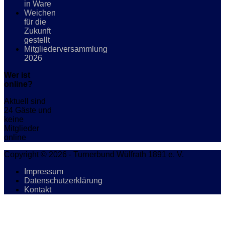
in Ware
Weichen
für die
Zukunft
gestellt
Mitgliederversammlung
2026
Wer ist
online?
Aktuell sind
24 Gäste und
keine
Mitglieder
online
Copyright © 2026 - Turnerbund Wülfrath 1891 e. V.
Impressum
Datenschutzerklärung
Kontakt