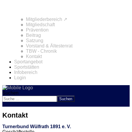
Mitgliederbereich ↗
Mitgliedschaft
Prävention
Beitrag
Satzung
Vorstand & Ältestenrat
TBW - Chronik
Kontakt
Sportangebot
Sportstätten
Infobereich
Login
Suchen
Suchen
Kontakt
Turnerbund Wülfrath 1891 e. V.
Geschäftsstelle