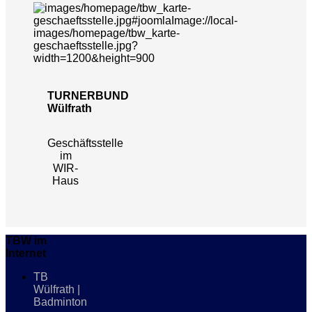
TURNERBUND
Wülfrath
Geschäftsstelle
im
WIR-
Haus
TBW im
Internet
TB
Wülfrath |
Badminton