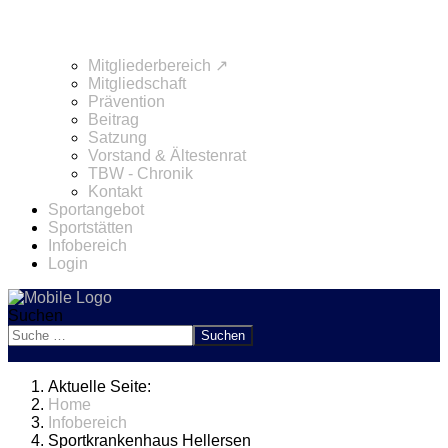
Mitgliederbereich ↗
Mitgliedschaft
Prävention
Beitrag
Satzung
Vorstand & Ältestenrat
TBW - Chronik
Kontakt
Sportangebot
Sportstätten
Infobereich
Login
Suchen
Suchen
Aktuelle Seite:
Home
Infobereich
Sportkrankenhaus Hellersen