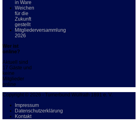
in Ware
Weichen
für die
Zukunft
gestellt
Mitgliederversammlung
2026
Wer ist
online?
Aktuell sind
17 Gäste und
keine
Mitglieder
online
Copyright © 2026 - Turnerbund Wülfrath 1891 e. V.
Impressum
Datenschutzerklärung
Kontakt