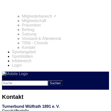
Mitgliederbereich ↗
Mitgliedschaft
Prävention
Beitrag
Satzung
Vorstand & Ältestenrat
TBW - Chronik
Kontakt
Sportangebot
Sportstätten
Infobereich
Login
Suchen
Suchen
Kontakt
Turnerbund Wülfrath 1891 e. V.
Geschäftsstelle