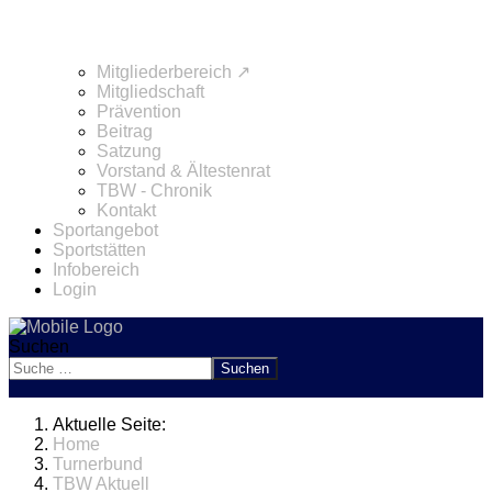
Mitgliederbereich ↗
Mitgliedschaft
Prävention
Beitrag
Satzung
Vorstand & Ältestenrat
TBW - Chronik
Kontakt
Sportangebot
Sportstätten
Infobereich
Login
Suchen
Suchen
Aktuelle Seite:
Home
Turnerbund
TBW Aktuell