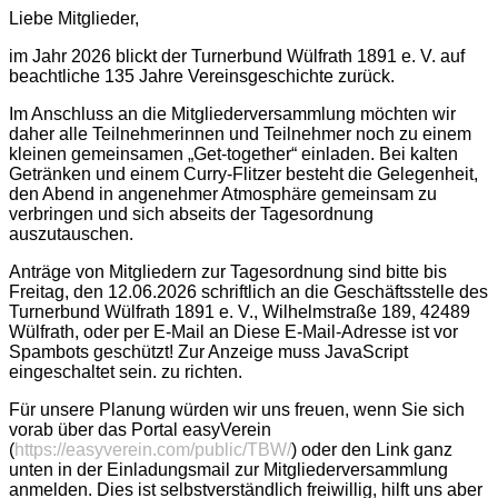
Liebe Mitglieder,
im Jahr 2026 blickt der Turnerbund Wülfrath 1891 e. V. auf
beachtliche 135 Jahre Vereinsgeschichte zurück.
Im Anschluss an die Mitgliederversammlung möchten wir
daher alle Teilnehmerinnen und Teilnehmer noch zu einem
kleinen gemeinsamen „Get-together“ einladen. Bei kalten
Getränken und einem Curry-Flitzer besteht die Gelegenheit,
den Abend in angenehmer Atmosphäre gemeinsam zu
verbringen und sich abseits der Tagesordnung
auszutauschen.
Anträge von Mitgliedern zur Tagesordnung sind bitte bis
Freitag, den 12.06.2026 schriftlich an die Geschäftsstelle des
Turnerbund Wülfrath 1891 e. V., Wilhelmstraße 189, 42489
Wülfrath, oder per E-Mail an
Diese E-Mail-Adresse ist vor
Spambots geschützt! Zur Anzeige muss JavaScript
eingeschaltet sein.
zu richten.
Für unsere Planung würden wir uns freuen, wenn Sie sich
vorab über das Portal easyVerein
(
https://easyverein.com/public/TBW/
) oder den Link ganz
unten in der Einladungsmail zur Mitgliederversammlung
anmelden. Dies ist selbstverständlich freiwillig, hilft uns aber