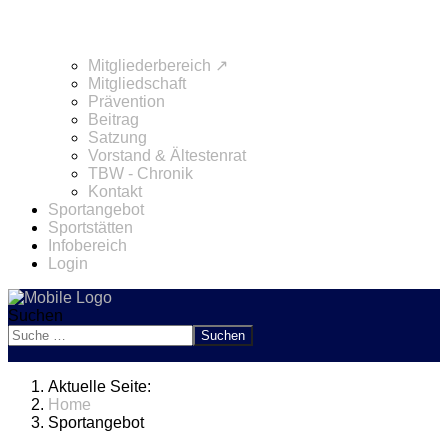
Mitgliederbereich ↗
Mitgliedschaft
Prävention
Beitrag
Satzung
Vorstand & Ältestenrat
TBW - Chronik
Kontakt
Sportangebot
Sportstätten
Infobereich
Login
Suchen
Suchen
Aktuelle Seite:
Home
Sportangebot