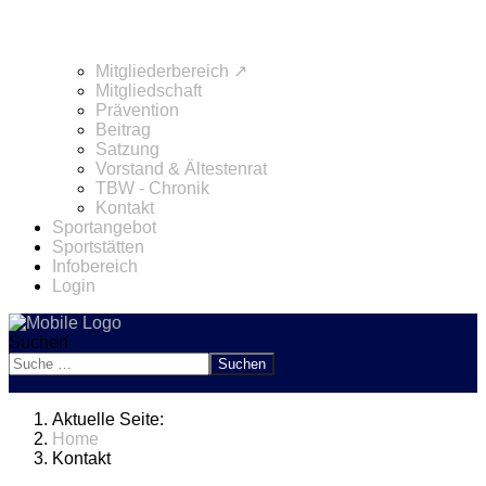
Mitgliederbereich ↗
Mitgliedschaft
Prävention
Beitrag
Satzung
Vorstand & Ältestenrat
TBW - Chronik
Kontakt
Sportangebot
Sportstätten
Infobereich
Login
Suchen
Suchen
Aktuelle Seite:
Home
Kontakt