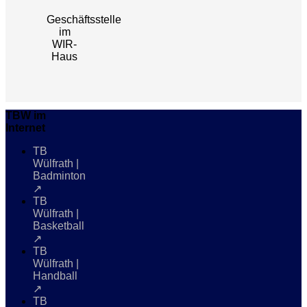
Geschäftsstelle
im
WIR-
Haus
TBW im
Internet
TB
Wülfrath |
Badminton
↗
TB
Wülfrath |
Basketball
↗
TB
Wülfrath |
Handball
↗
TB