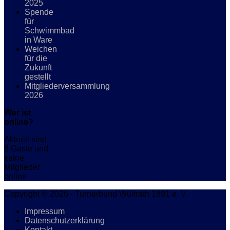
2025
Spende
für
Schwimmbad
in Ware
Weichen
für die
Zukunft
gestellt
Mitgliederversammlung
2026
Wer ist
online?
Aktuell sind
8 Gäste und
keine
Mitglieder
online
Copyright © 2026 - Turnerbund Wülfrath 1891 e. V.
Impressum
Datenschutzerklärung
Kontakt