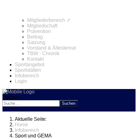
Mitgliederbereich ↗
Mitgliedschaft
Prävention
Beitrag
Satzung
Vorstand & Ältestenrat
TBW - Chronik
Kontakt
Sportangebot
Sportstätten
Infobereich
Login
Suchen
Suchen
Aktuelle Seite:
Home
Infobereich
Sport und GEMA