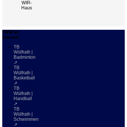
WIR-
Haus
TBW im
Internet
TB
Wülfrath |
Badminton
↗
TB
Wülfrath |
Basketball
↗
TB
Wülfrath |
Handball
↗
TB
Wülfrath |
Schwimmen
↗