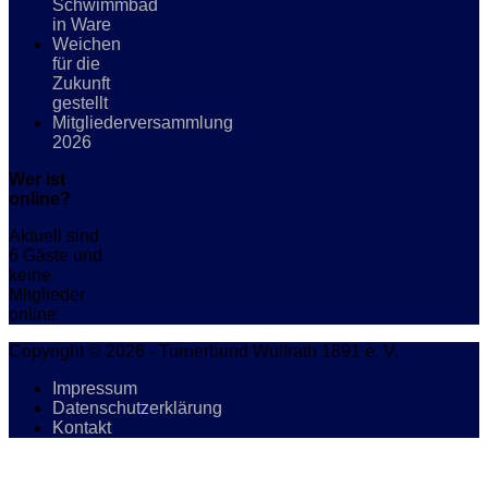
Schwimmbad
in Ware
Weichen
für die
Zukunft
gestellt
Mitgliederversammlung
2026
Wer ist
online?
Aktuell sind
6 Gäste und
keine
Mitglieder
online
Copyright © 2026 - Turnerbund Wülfrath 1891 e. V.
Impressum
Datenschutzerklärung
Kontakt