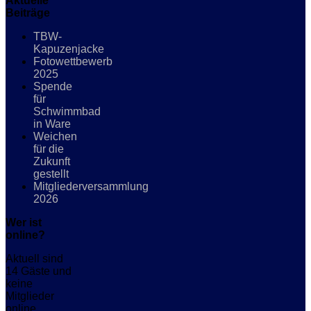
Aktuelle
Beiträge
TBW-
Kapuzenjacke
Fotowettbewerb
2025
Spende
für
Schwimmbad
in Ware
Weichen
für die
Zukunft
gestellt
Mitgliederversammlung
2026
Wer ist
online?
Aktuell sind
14 Gäste und
keine
Mitglieder
online