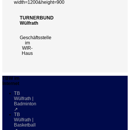
TURNERBUND
Wülfrath
Geschäftsstelle
im
WIR-
Haus
TBW im
Internet
TB
Wülfrath |
Badminton
↗
TB
Wülfrath |
Basketball