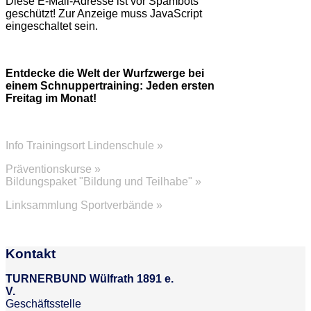
Diese E-Mail-Adresse ist vor Spambots
geschützt! Zur Anzeige muss JavaScript
eingeschaltet sein.
Entdecke die Welt der Wurfzwerge bei
einem Schnuppertraining: Jeden ersten
Freitag im Monat!
Info Trainingsort Lindenschule »
Präventionskurse »
Bildungspaket "Bildung und Teilhabe" »
Linksammlung Sportverbände »
Kontakt
TURNERBUND Wülfrath 1891 e.
V.
Geschäftsstelle