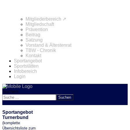
Mitgliederbereich ↗
Mitgliedschaft
Prävention
Beitrag
Satzung
Vorstand & Ältestenrat
TBW - Chronik
Kontakt
Sportangebot
Sportstätten
Infobereich
Login
Suchen
Suchen
Sportangebot
Turnerbund
(komplette
Übersichtsliste zum