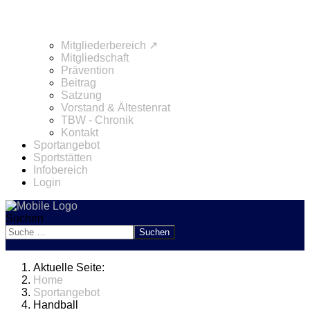
Mitgliederbereich ↗
Mitgliedschaft
Prävention
Beitrag
Satzung
Vorstand & Ältestenrat
TBW - Chronik
Kontakt
Sportangebot
Sportstätten
Infobereich
Login
Suchen
Suchen
Aktuelle Seite:
Home
Sportangebot
Handball