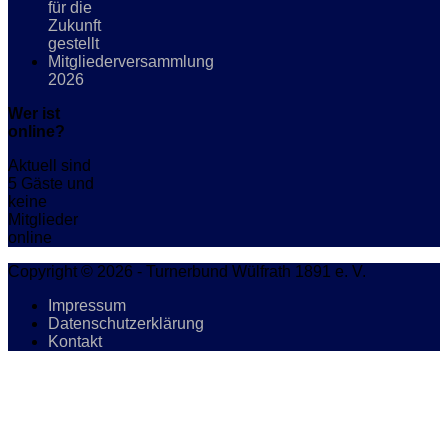
für die
Zukunft
gestellt
Mitgliederversammlung
2026
Wer ist
online?
Aktuell sind
5 Gäste und
keine
Mitglieder
online
Copyright © 2026 - Turnerbund Wülfrath 1891 e. V.
Impressum
Datenschutzerklärung
Kontakt