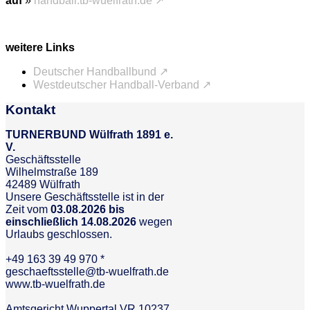
auf
»
handball.tb-wuelfrath.de ↗
weitere Links
Deutscher Handballbund ↗
Westdeutscher Handball-Verband ↗
Kontakt
TURNERBUND Wülfrath 1891 e.
V.
Geschäftsstelle
Wilhelmstraße 189
42489 Wülfrath
Unsere Geschäftsstelle ist in der
Zeit vom
03.08.2026 bis
einschließlich 14.08.2026
wegen
Urlaubs geschlossen.
+49 163 39 49 970 *
geschaeftsstelle@tb-wuelfrath.de
www.tb-wuelfrath.de
Amtsgericht Wuppertal VR 10237