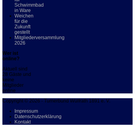
Schwimmbad
in Ware
Weichen
für die
Zukunft
gestellt
Mitgliederversammlung
2026
Wer ist
online?
Aktuell sind
28 Gäste und
keine
Mitglieder
online
Copyright © 2026 - Turnerbund Wülfrath 1891 e. V.
Impressum
Datenschutzerklärung
Kontakt