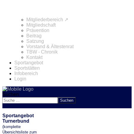
Mitgliederbereich ↗
Mitgliedschaft
Prävention
Beitrag
Satzung
Vorstand & Ältestenrat
TBW - Chronik
Kontakt
Sportangebot
Sportstätten
Infobereich
Login
Suchen
Suchen
Sportangebot
Turnerbund
(komplette
Übersichtsliste zum