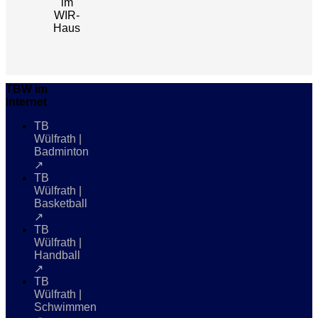
im
WIR-
Haus
TBW im
Internet
TB
Wülfrath |
Badminton
↗
TB
Wülfrath |
Basketball
↗
TB
Wülfrath |
Handball
↗
TB
Wülfrath |
Schwimmen